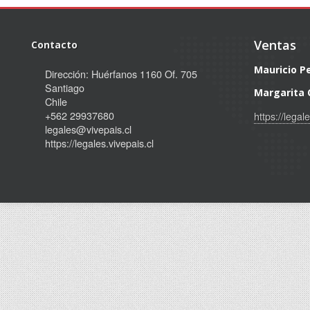
Ventas
Contacto
Mauricio P
Dirección: Huérfanos 1160 Of. 705
Santiago
Margarita 
Chile
+562 29937680
https://legal
legales@vivepais.cl
https://legales.vivepais.cl