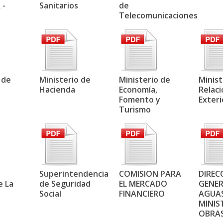
 -
Sanitarios
de
Telecomunicaciones
 de
Ministerio de
Ministerio de
Minist
Hacienda
Economía,
Relac
Fomento y
Exteri
Turismo
Superintendencia
COMISION PARA
DIREC
e La
de Seguridad
EL MERCADO
GENER
Social
FINANCIERO
AGUAS
MINIS
OBRAS