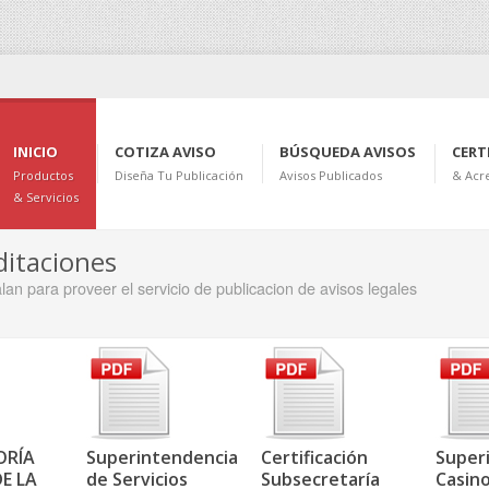
INICIO
COTIZA AVISO
BÚSQUEDA AVISOS
CERT
Productos
Diseña Tu Publicación
Avisos Publicados
& Acr
& Servicios
ditaciones
lan para proveer el servicio de publicacion de avisos legales
ORÍA
Superintendencia
Certificación
Super
E LA
de Servicios
Subsecretaría
Casin