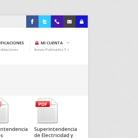
Facebook
Twitter
+562 29937680
legales@vivepais.cl
Administración
IFICACIONES
MI CUENTA
editaciones
Avisos Publicados Y +
intendencia
Superintendencia
os
de Electricidad y